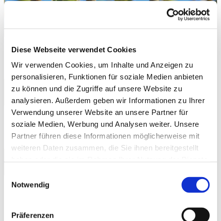
Diese Webseite verwendet Cookies
Ausgabe Nr. 65 — März 24 bis Mai 24 / alle
Ausgaben unter
Aktuelles/Gemeindebriefe
Wir verwenden Cookies, um Inhalte und Anzeigen zu
personalisieren, Funktionen für soziale Medien anbieten
zu können und die Zugriffe auf unsere Website zu
Frühschichten 2024
analysieren. Außerdem geben wir Informationen zu Ihrer
Verwendung unserer Website an unsere Partner für
In der Passionszeit immer freitags um 6 Uhr - Stille,
soziale Medien, Werbung und Analysen weiter. Unsere
Hören, Beten und anschl. ein Frühstück
Partner führen diese Informationen möglicherweise mit
weiteren Daten zusammen, die Sie ihnen bereitgestellt
haben oder die sie im Rahmen Ihrer Nutzung der Dienste
Thema: Es geht um viel...
gesammelt haben.
Einwilligungsauswahl
Notwendig
Präferenzen