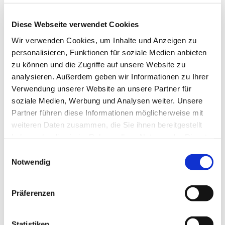
kirchlichen Lebens im Minden-Ravensberger-
Land. Im Rahmen des Minden-Ravensberger
Diese Webseite verwendet Cookies
Missionsfestes, kurz genannt „Bünder
Wir verwenden Cookies, um Inhalte und Anzeigen zu
Missionsfest“, das in der Zeit der Erweckung 1841
personalisieren, Funktionen für soziale Medien anbieten
erstmalig begangen wurde, hat sie einen festen
zu können und die Zugriffe auf unsere Website zu
und sinnvollen Platz erhalten.
analysieren. Außerdem geben wir Informationen zu Ihrer
Seit 1919 wurde sie zum Ort der Sammlung und
Verwendung unserer Website an unsere Partner für
Begegnung bei der alljährlich veranstalteten
soziale Medien, Werbung und Analysen weiter. Unsere
„Bünder Konferenz zur Weckung und Vertiefung
Partner führen diese Informationen möglicherweise mit
des Glaubenslebens“.
weiteren Daten zusammen, die Sie ihnen bereitgestellt
Des weiteren hat sie übergemeindliche Bedeutung
haben oder die sie im Rahmen Ihrer Nutzung der Dienste
gewonnen durch die großen geistlichen
gesammelt haben.
Einwilligungsauswahl
Abendmusiken.
Notwendig
Erfahren Sie mehr über den Verein und seine
Aktivitäten:
www.pauluskirche-buende.de
Präferenzen
Unsere Kontoverbindung lautet:
Förderverein zur Erhaltung der Pauluskirche
Bünde e.V.
Statistiken