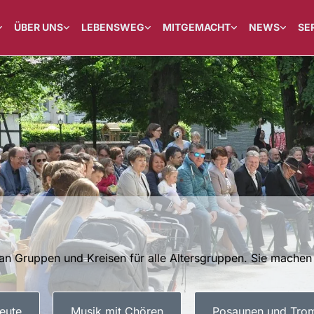
ÜBER UNS
LEBENSWEG
MITGEMACHT
NEWS
SE
t an Gruppen und Kreisen für alle Altersgruppen. Sie mache
eute
Musik mit Chören
Posaunen und Tro