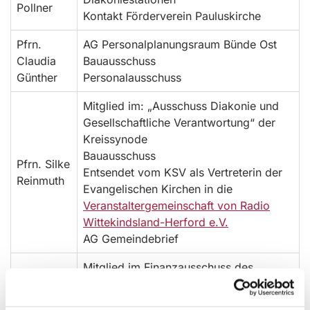
Pollner
Kontakt Förderverein Pauluskirche
Pfrn.
AG Personalplanungsraum Bünde Ost
Claudia
Bauausschuss
Günther
Personalausschuss
Mitglied im: „Ausschuss Diakonie und
Gesellschaftliche Verantwortung“ der
Kreissynode
Bauausschuss
Pfrn. Silke
Entsendet vom KSV als Vertreterin der
Reinmuth
Evangelischen Kirchen in die
Veranstaltergemeinschaft von Radio
Wittekindsland-Herford e.V.
AG Gemeindebrief
Mitglied im Finanzausschuss des
Pfr. Rainer
Kirchenkreises
Wilmer
AG Lydia unterwegs