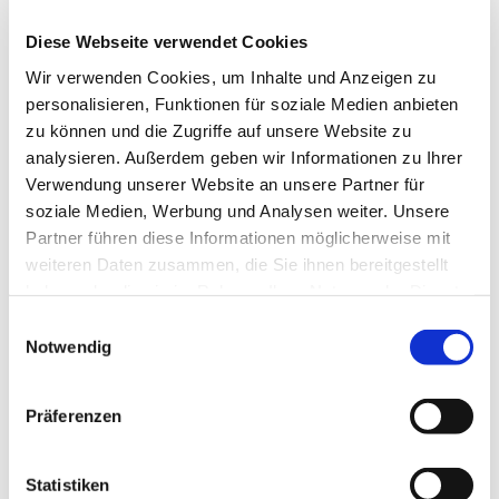
Bauausschuss
Diese Webseite verwendet Cookies
... leitet die Kirchengemeinde
Wir verwenden Cookies, um Inhalte und Anzeigen zu
personalisieren, Funktionen für soziale Medien anbieten
Dies geschieht in gemeinsamer Verantwortung von
zu können und die Zugriffe auf unsere Website zu
Pfarrerinnen/Pfarrern und Presbyterinnen/Presbytern.
analysieren. Außerdem geben wir Informationen zu Ihrer
Das Presbyterium wählt eine Vorsitzende oder einen
Verwendung unserer Website an unsere Partner für
Vorsitzenden aus seiner Mitte. Das Presbyterium
soziale Medien, Werbung und Analysen weiter. Unsere
entsendet Abgeordnete in die Kreissynode, also das
Partner führen diese Informationen möglicherweise mit
Leitungsgremium des Kirchenkreises, und wirkt so an
weiteren Daten zusammen, die Sie ihnen bereitgestellt
der Leitung der Kirche mit.
haben oder die sie im Rahmen Ihrer Nutzung der Dienste
gesammelt haben.
Einwilligungsauswahl
Das Presbyterium kümmert sich um alle personellen,
Notwendig
finanziellen und baulichen Angelegenheiten der
Gemeinde.
Präferenzen
... hat konkret folgende Aufgaben:
es wacht darüber, dass in der Gemeinde das
Statistiken