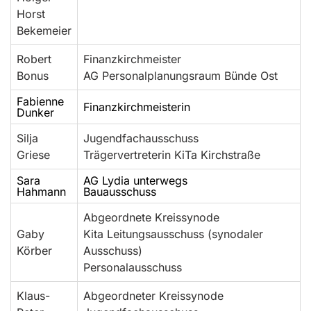
Horst
Bekemeier
Robert
Finanzkirchmeister
Bonus
AG Personalplanungsraum Bünde Ost
Fabienne
Finanzkirchmeisterin
Dunker
Silja
Jugendfachausschuss
Griese
Trägervertreterin KiTa Kirchstraße
Sara
AG Lydia unterwegs
Hahmann
Bauausschuss
Abgeordnete Kreissynode
Gaby
Kita Leitungsausschuss (synodaler
Körber
Ausschuss)
Personalausschuss
Klaus-
Abgeordneter Kreissynode