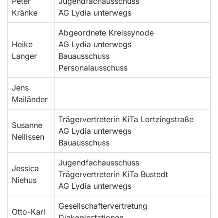
Peter
Jugendfachausschuss
Kränke
AG Lydia unterwegs
Abgeordnete Kreissynode
Heike
AG Lydia unterwegs
Langer
Bauausschuss
Personalausschuss
Jens
Mailänder
Trägervertreterin KiTa Lortzingstraße
Susanne
AG Lydia unterwegs
Nellissen
Bauausschuss
Jugendfachausschuss
Jessica
Trägervertreterin KiTa Bustedt
Niehus
AG Lydia unterwegs
Gesellschaftervertretung
Otto-Karl
Diakoniestationen