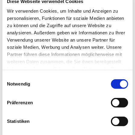
Diese Webseite verwendet Cookies
kann der Kalender gefiltert werden. Wählen Sie dazu
einfach aus den Aktivitäten die gewünschte
Wir verwenden Cookies, um Inhalte und Anzeigen zu
Veranstaltungsart aus. Es können auch mehrere
personalisieren, Funktionen für soziale Medien anbieten
Aktivitäten angeklickt und damit ausgewählt werden.
zu können und die Zugriffe auf unsere Website zu
analysieren. Außerdem geben wir Informationen zu Ihrer
Verwendung unserer Website an unsere Partner für
soziale Medien, Werbung und Analysen weiter. Unsere
Partner führen diese Informationen möglicherweise mit
weiteren Daten zusammen, die Sie ihnen bereitgestellt
haben oder die sie im Rahmen Ihrer Nutzung der Dienste
gesammelt haben.
Einwilligungsauswahl
Notwendig
Präferenzen
Statistiken