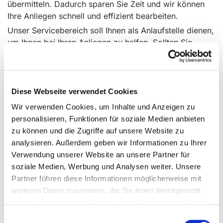
übermitteln. Dadurch sparen Sie Zeit und wir können
Ihre Anliegen schnell und effizient bearbeiten.
Unser Servicebereich soll Ihnen als Anlaufstelle dienen,
um Ihnen bei Ihren Anliegen zu helfen. Sollten Sie
dennoch weitere Informationen benötigen oder
persönliche Unterstützung wünschen, zögern Sie nicht,
uns zu kontaktieren. Unsere Gemeindesekretärinnen
stehe Ihnen gerne zur Verfügung.
Diese Webseite verwendet Cookies
Ihre Kirchengemeinde
Wir verwenden Cookies, um Inhalte und Anzeigen zu
personalisieren, Funktionen für soziale Medien anbieten
Was können wir für Sie tun?
zu können und die Zugriffe auf unsere Website zu
analysieren. Außerdem geben wir Informationen zu Ihrer
Verwendung unserer Website an unsere Partner für
Anmeldungen
soziale Medien, Werbung und Analysen weiter. Unsere
Partner führen diese Informationen möglicherweise mit
weiteren Daten zusammen, die Sie ihnen bereitgestellt
Anmeldung zur Taufe
haben oder die sie im Rahmen Ihrer Nutzung der Dienste
gesammelt haben.
Einwilligungsauswahl