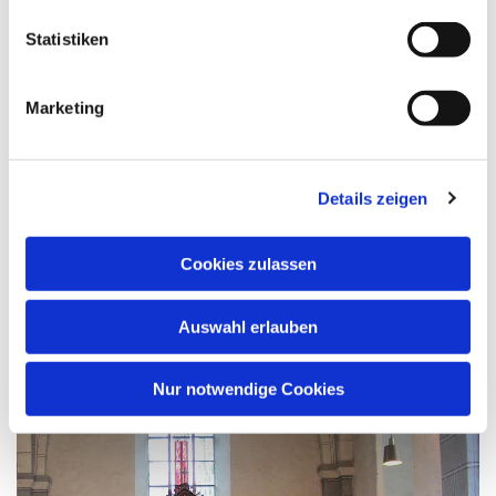
Statistiken
Marketing
Details zeigen
Das Fortschreiten der Renovierungsarbeiten an der
Außenseite der Laurentiuskirche lässt sich gut
verfolgen. Zwischen den Planen am Turm zeigt sich
Cookies zulassen
noch der die alte graue Farbe, während sie an den
Wänden daneben klar und sauber erstrahlt. Foto: Sigrid
Auswahl erlauben
Höpker
Nur notwendige Cookies