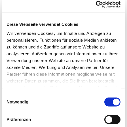
verschiedenste Aktivitäten – Meditationen,
Taufgottesdiensten mit wenigen Teilnehmern und große
Gottesdienste, bei denen jeder Platz in der Kirche
benötigt wird, flexibel mit Stühlen ausgestattet
Diese Webseite verwendet Cookies
reaktiviert werden.
Wir verwenden Cookies, um Inhalte und Anzeigen zu
personalisieren, Funktionen für soziale Medien anbieten
Gegen diese Bereicherung hat sicher niemand etwas
zu können und die Zugriffe auf unsere Website zu
einzuwenden.
analysieren. Außerdem geben wir Informationen zu Ihrer
Elisabeth Steinmeier
Verwendung unserer Website an unsere Partner für
zurück zum Bautagebuch
soziale Medien, Werbung und Analysen weiter. Unsere
Partner führen diese Informationen möglicherweise mit
weiteren Daten zusammen, die Sie ihnen bereitgestellt
haben oder die sie im Rahmen Ihrer Nutzung der Dienste
gesammelt haben.
Einwilligungsauswahl
Notwendig
Präferenzen