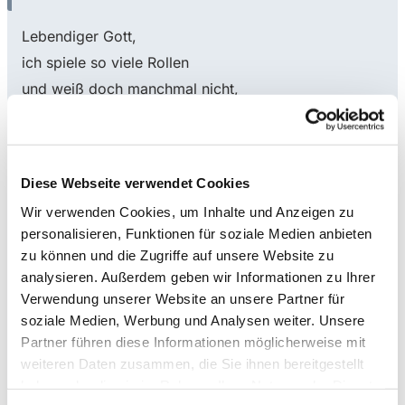
Lebendiger Gott,
ich spiele so viele Rollen
und weiß doch manchmal nicht,
wer ich bin.
Ich trage so oft eine Maske
Diese Webseite verwendet Cookies
und verberge dahinter
Wir verwenden Cookies, um Inhalte und Anzeigen zu
voller Angst mein Gesicht.
personalisieren, Funktionen für soziale Medien anbieten
zu können und die Zugriffe auf unsere Website zu
Sieh mich an,
analysieren. Außerdem geben wir Informationen zu Ihrer
im Licht deiner Liebe
Verwendung unserer Website an unsere Partner für
soziale Medien, Werbung und Analysen weiter. Unsere
werde ich schön.
Partner führen diese Informationen möglicherweise mit
So, wie ich bin.
weiteren Daten zusammen, die Sie ihnen bereitgestellt
© Tina Willms
haben oder die sie im Rahmen Ihrer Nutzung der Dienste